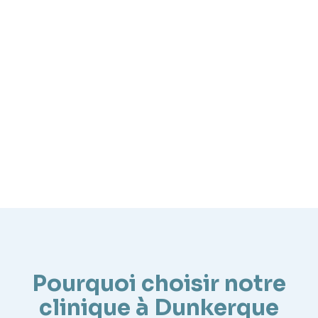
reconnue pour retrouver une dentition stable,
améliorer la mastication et préserver l’harmonie du
sourire.
La Clinique Vancassel est située à Dunkerque
(59240), au 485 rue Paul Vancassel.
Pourquoi choisir notre
clinique à Dunkerque