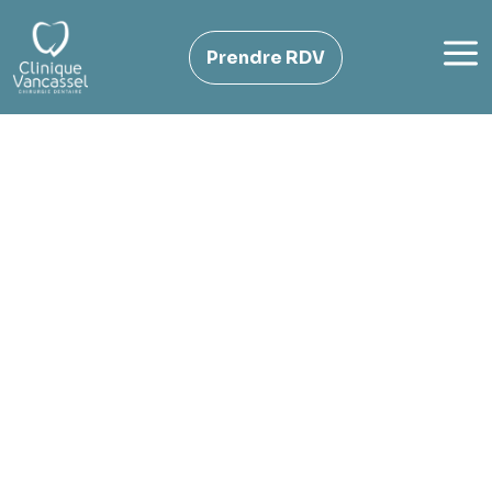
Panneau de gestion des cookies
a
Prendre RDV
Implantologie
Implants dentaires à
Dunkerque
Vous recherchez une solution fiable pour remplacer
une dent manquante à Dunkerque ?
L’implant dentaire est aujourd’hui une option