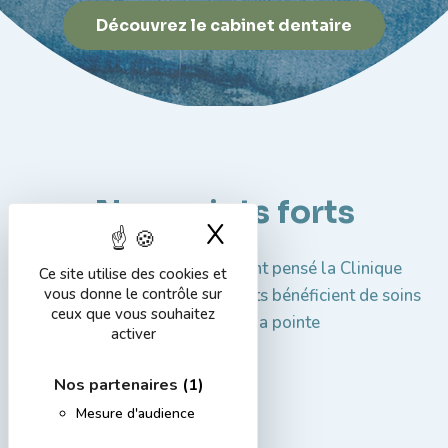
Découvrez le cabinet dentaire
Nos points forts
X
Masquer le band
Nos chirurgiens-dentistes ont pensé la Clinique
Ce site utilise des cookies et
Vancassel pour que les patients bénéficient de soins
vous donne le contrôle sur
ceux que vous souhaitez
conservateurs à la pointe
activer
Nos partenaires
(1)
Mesure d'audience