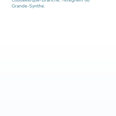
Grande-Synthe.
Nos praticiens
Chirurgiens dentistes à Dunkerque